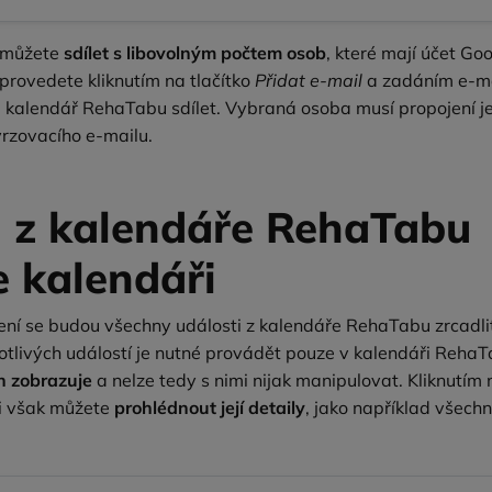
 můžete
sdílet s libovolným počtem osob
, které mají účet Goo
provedete kliknutím na tlačítko
Přidat e‑mail
a zadáním e‑ma
j kalendář RehaTabu sdílet. Vybraná osoba musí propojení je
vrzovacího e‑mailu.
i z kalendáře RehaTabu
e kalendáři
ní se budou všechny události z kalendáře RehaTabu zrcadlit
otlivých událostí je nutné provádět pouze v kalendáři Reha
n zobrazuje
a nelze tedy s nimi nijak manipulovat. Kliknutím 
si však můžete
prohlédnout její detaily
, jako například všech