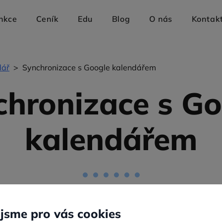
nkce
Ceník
Edu
Blog
O nás
Kontak
dář
>
Synchronizace s Google kalendářem
chronizace s Go
kalendářem
dování osobního a pracovního kalendáře používali pouze jed
dy po ruce i bez přihlášení do RehaTabu? Uvítali byste možn