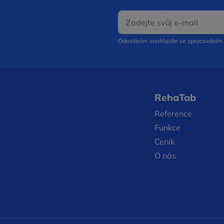
E‑mail
Odesláním souhlasíte se zpracování
RehaTab
Reference
Funkce
Ceník
kně
O nás