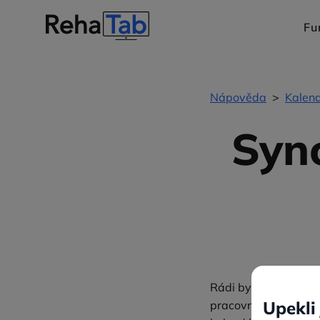
Fu
Nápověda
>
Kalen
Syn
Rádi byste místo sle
pracovní kalendář vž