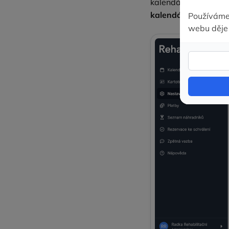
kalendáře s ostatním
kalendářem
.