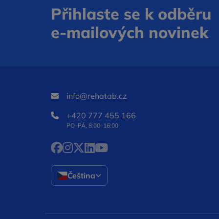
Přihlaste se k odběru
e‑mailových novinek
info@rehatab.cz
+420 777 455 166
PO–PÁ, 8:00–16:00
Facebook Otevře se v novém okně
Instagram Otevře se v novém okně
X Otevře se v novém okně
LinkedIn Otevře se v novém okně
YouTube Otevře se v novém o
Čeština