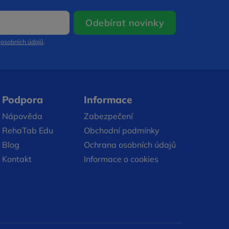
Otevře se v n
Odebírat novinky
m
osobních údajů
.
Podpora
Informace
Nápověda
Zabezpečení
RehaTab Edu
Obchodní podmínky
Blog
Ochrana osobních údajů
Kontakt
Informace o cookies