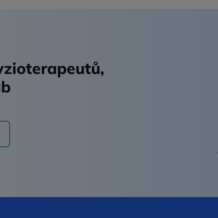
fyzioterapeutů,
ab