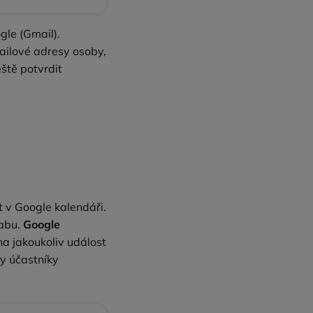
gle (Gmail).
ilové adresy osoby,
ště potvrdit
 v Google kalendáři.
Tabu.
Google
na jakoukoliv událost
ny účastníky