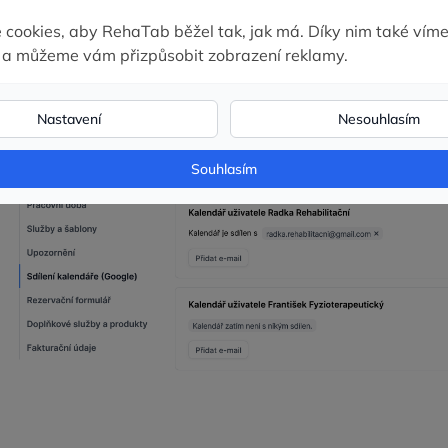
i lidmi? Tak přesně tyto požadavky řeší
propojení kalendář