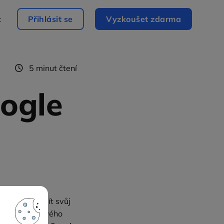
t
Přihlásit se
Vyzkoušet zdarma
5 minut čtení
ogle
en? Chcete mít svůj
ost sdílení svého