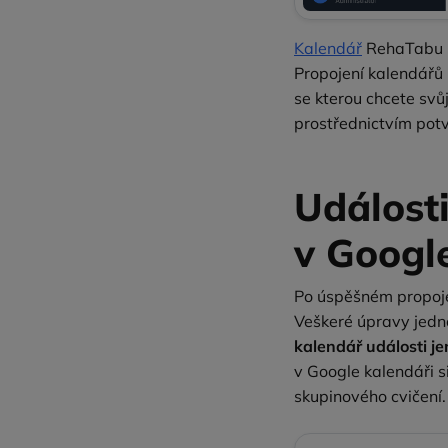
Kalendář
RehaTabu
Propojení kalendářů 
se kterou chcete svů
prostřednictvím pot
Událost
v Googl
Po úspěšném propoje
Veškeré úpravy jedn
kalendář události je
v Google kalendáři 
skupinového cvičení.