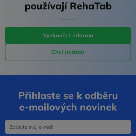
používají RehaTab
Vyzkoušet zdarma
Chci ukázku
Přihlaste se k odběru
e‑mailových novinek
E‑mail