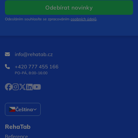
Otevře se v nov
Odebírat novinky
Odesláním souhlasíte se zpracováním
osobních údajů
.
info@rehatab.cz
+420 777 455 166
PO–PÁ, 8:00–16:00
Facebook Otevře se v novém okně
Instagram Otevře se v novém okně
X Otevře se v novém okně
LinkedIn Otevře se v novém okně
YouTube Otevře se v novém okně
Čeština
RehaTab
Reference