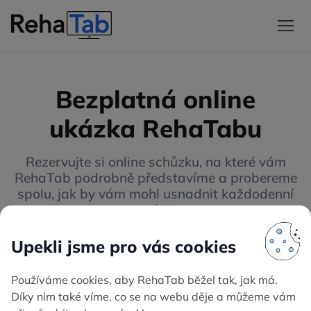
Bezplatná online
ukázka RehaTabu
Rezervujte si online schůzku, na které vám
RehaTab podrobně představíme a probereme
spolu, jak by vám mohl usnadnit každodenní
práci.
Stačí vyplnit formulář a my se vám rádi ozveme
s návrhy termínů.
Odpovíme vám na
veškeré dotazy
(i ty základní).