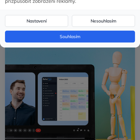
Vyslechneme si vaše potřeby a navrhneme
konkrétní řešení
.
Všechny funkce RehaTabu vám
prakticky ukážeme
.