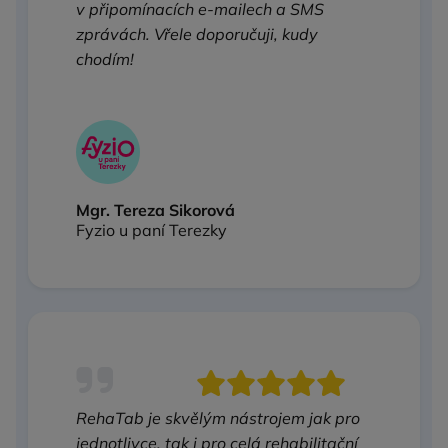
v připomínacích e‑mailech a SMS
zprávách. Vřele doporučuji, kudy
chodím!
Mgr. Tereza Sikorová
Fyzio u paní Terezky
RehaTab je skvělým nástrojem jak pro
jednotlivce, tak i pro celá rehabilitační