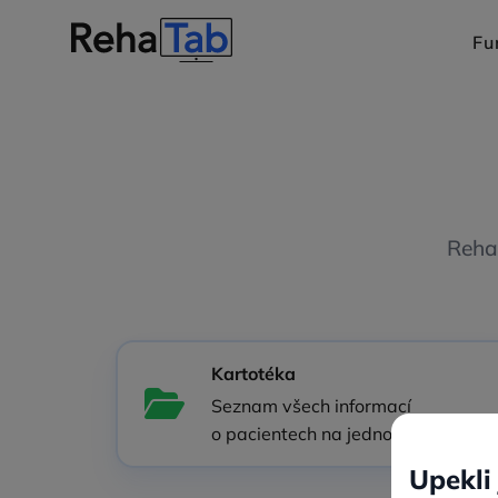
Fu
Reha
Kartotéka
Seznam všech informací
o pacientech na jednom místě.