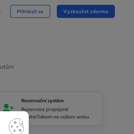
t
Přihlásit se
Vyzkoušet zdarma
eutům
Rezervační systém
Rezervace propojené
s RehaTabem na vašem webu.