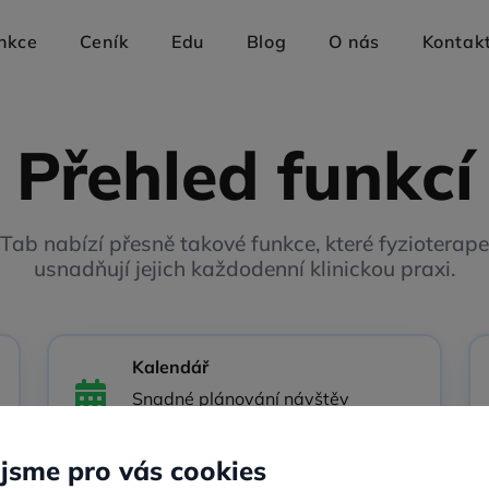
nkce
Ceník
Edu
Blog
O nás
Kontak
Přehled funkcí
Tab nabízí přesně takové funkce, které fyzioterap
usnadňují jejich každodenní klinickou praxi.
Kalendář
Snadné plánování návštěv
pacientů a všech dalších událostí.