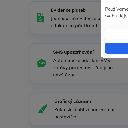
Evidence plateb
Jednoduchá evidence plateb
a faktur na pár kliknutí.
SMS upozorňování
Automatické odeslání SMS
zprávy pacientovi před jeho
návštěvou.
Grafický záznam
Zakreslení obtíží pacienta na
postavičce.