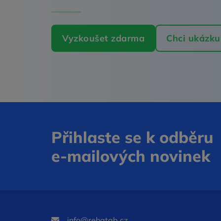
Vyzkoušet zdarma
Chci ukázku
Přihlaste se k odběru
e‑mailových novinek
info@rehatab.cz