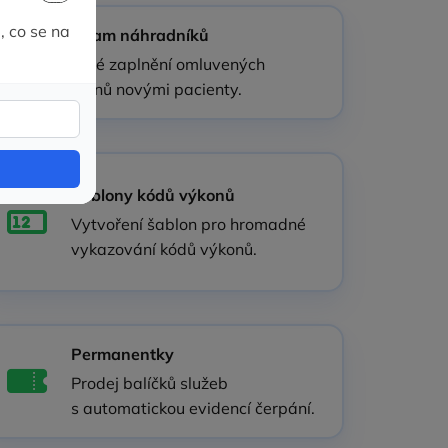
Seznam náhradníků
Rychlé zaplnění omluvených
termínů novými pacienty.
Šablony kódů výkonů
Vytvoření šablon pro hromadné
vykazování kódů výkonů.
Permanentky
Prodej balíčků služeb
s automatickou evidencí čerpání.