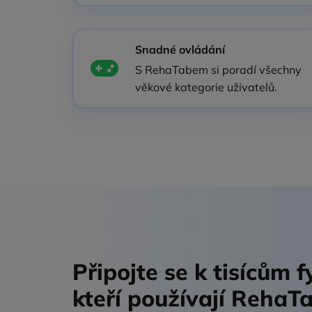
Snadné ovládání
S RehaTabem si poradí všechny
věkové kategorie uživatelů.
Připojte se k tisícům 
kteří používají RehaT