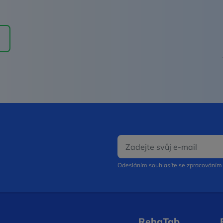
E‑mail
Odesláním souhlasíte se zpracování
RehaTab