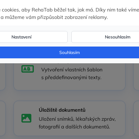
Vyúčtování pro pojišťovny
Možnost vykazování kódů výkonů
pro zdravotní pojišťovny.
Šablony zápisů
Vytvoření vlastních šablon
s předdefinovanými texty.
Úložiště dokumentů
Uložení snímků, lékařských zpráv,
fotografií a dalších dokumentů.