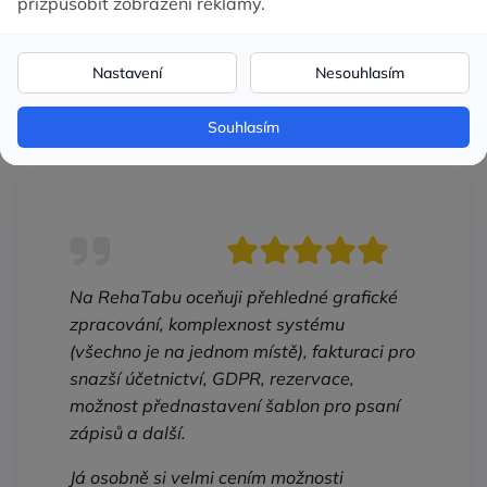
zákazníků
Komu RehaTab šetří čas, nervy a peníze?
Na RehaTabu oceňuji přehledné grafické
zpracování, komplexnost systému
(všechno je na jednom místě), fakturaci pro
snazší účetnictví, GDPR, rezervace,
možnost přednastavení šablon pro psaní
zápisů a další.
Já osobně si velmi cením možnosti