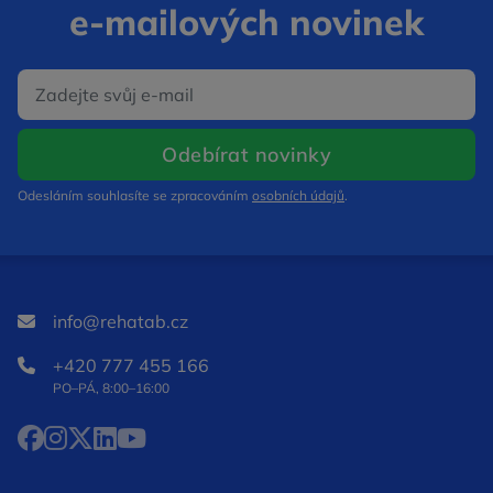
e‑mailových novinek
E‑mail
Otevře se v nov
Odebírat novinky
Odesláním souhlasíte se zpracováním
osobních údajů
.
info@rehatab.cz
+420 777 455 166
PO–PÁ, 8:00–16:00
Facebook Otevře se v novém okně
Instagram Otevře se v novém okně
X Otevře se v novém okně
LinkedIn Otevře se v novém okně
YouTube Otevře se v novém okně