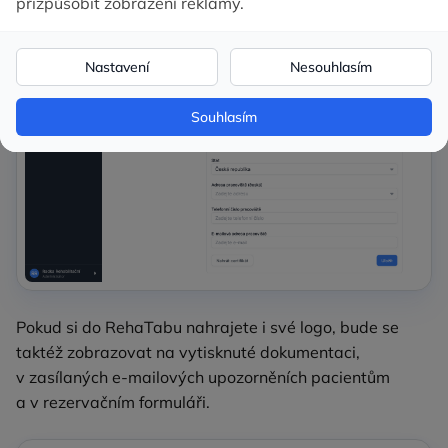
Pokud si do RehaTabu nahrajete i své logo, bude se
taktéž zobrazovat na vytisknuté dokumentaci,
v zasílaných e‑mailových upozorněních pacientům
a v rezervačním formuláři.