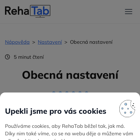
Nápověda
>
Nastavení
>
Obecná nastavení
5 minut čtení
Obecná nastavení
Vyplnění základních informací je důležité pro identifikaci
vašeho pracoviště. Údaje se zobrazují v hlavičce zápisů
zdravotnické dokumentace určených k tisku.