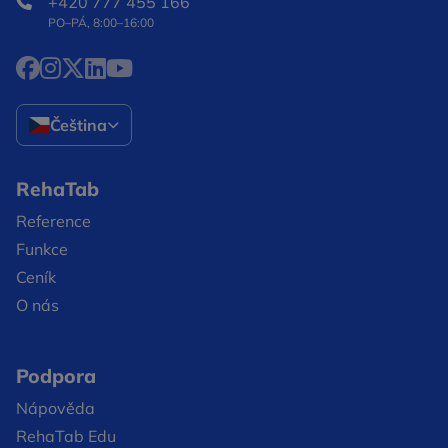
+420 777 455 166
PO–PÁ, 8:00–16:00
Facebook Otevře se v novém okně
Instagram Otevře se v novém okně
X Otevře se v novém okně
LinkedIn Otevře se v novém okně
YouTube Otevře se v novém okně
Čeština
RehaTab
Reference
Funkce
Ceník
O nás
Podpora
Nápověda
RehaTab Edu