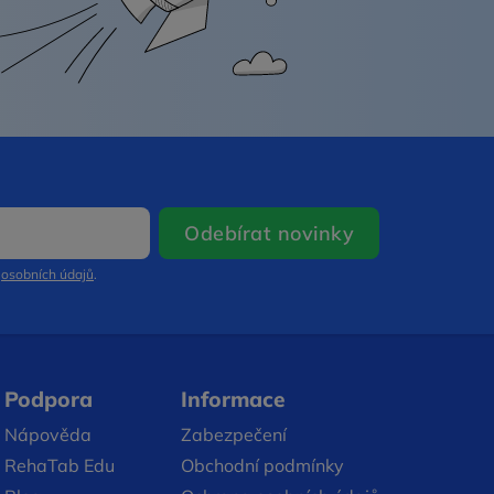
Otevře se v n
Odebírat novinky
m
osobních údajů
.
Podpora
Informace
Nápověda
Zabezpečení
RehaTab Edu
Obchodní podmínky