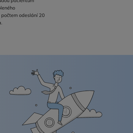
budou pacientům
oleného
m počtem odeslání 20
a.