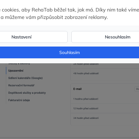
 zprávy nebo e‑mailu.