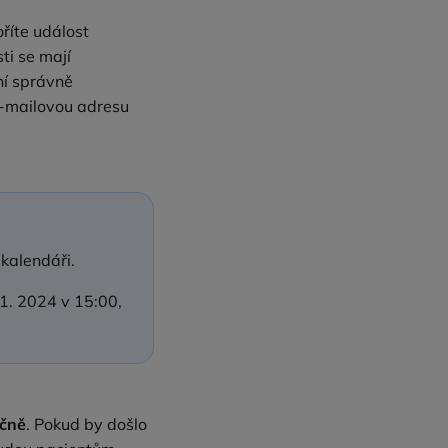
říte událost
ti se mají
ní správně
e‑mailovou adresu
 kalendáři.
1. 2024 v 15:00,
íčně
. Pokud by došlo