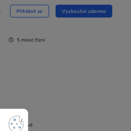
t
Přihlásit se
Vyzkoušet zdarma
5 minut čtení
vám pomohli
nované návštěvě