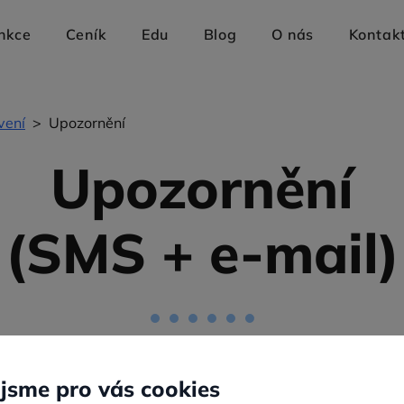
nkce
Ceník
Edu
Blog
O nás
Kontak
vení
>
Upozornění
Upozornění
(SMS + e‑mail)
uta netěší, když mu objednaný pacient nedorazí. Abychom 
 absencí
, umí RehaTab zasílat pacientům upozornění o plá