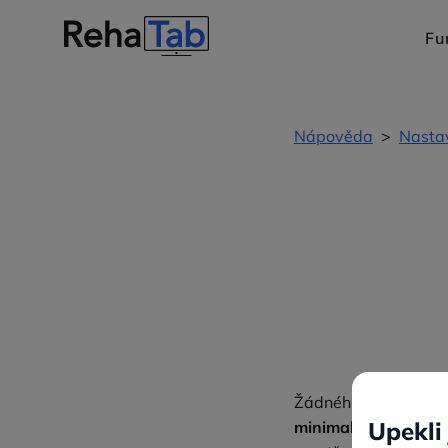
Fu
Nápověda
>
Nasta
Žádného fyzioterape
minimalizovat počet