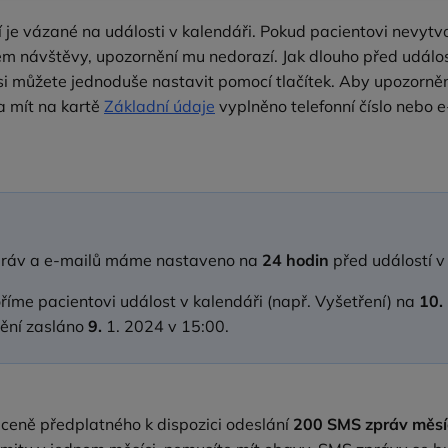
 je vázané na události v kalendáři. Pokud pacientovi nevytvo
em návštěvy, upozornění mu nedorazí. Jak dlouho před událos
si můžete jednoduše nastavit pomocí tlačítek. Aby upozorně
a mít na kartě
Základní údaje
vyplněno telefonní číslo nebo 
práv a e‑mailů máme nastaveno na
24 hodin
před událostí v
říme pacientovi událost v kalendáři (např. Vyšetření) na
10.
ění zasláno
9.
1. 2024 v 15:00.
 ceně předplatného k dispozici odeslání
200 SMS zpráv měs