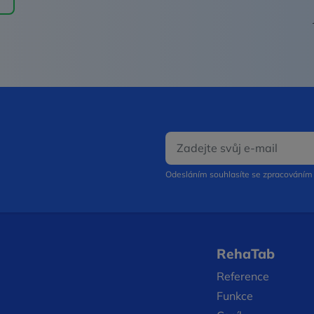
E‑mail
Odesláním souhlasíte se zpracování
RehaTab
Reference
Funkce