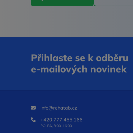
Přihlaste se k odběru
e‑mailových novinek
info@rehatab.cz
+420 777 455 166
PO–PÁ, 8:00–16:00