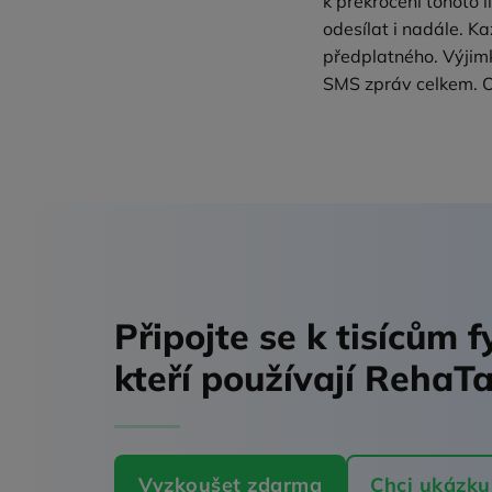
k překročení tohoto
odesílat i nadále. 
předplatného. Výjim
SMS zpráv celkem. O
Připojte se k tisícům 
kteří používají RehaT
Vyzkoušet zdarma
Chci ukázku