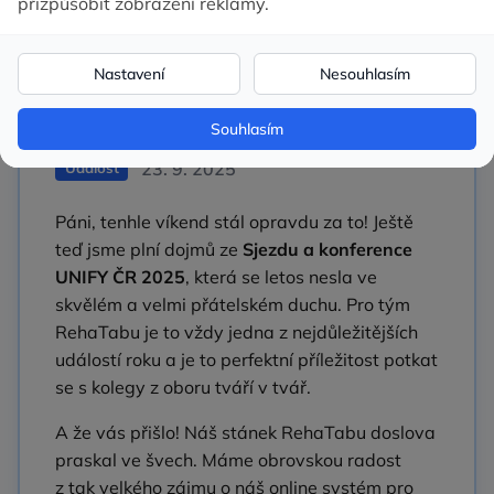
Ohlédnutí za Sjezdem
UNIFY ČR 2025
23. 9. 2025
Událost
Páni, tenhle víkend stál opravdu za to! Ještě
teď jsme plní dojmů ze
Sjezdu a konference
UNIFY ČR 2025
, která se letos nesla ve
skvělém a velmi přátelském duchu. Pro tým
RehaTabu je to vždy jedna z nejdůležitějších
událostí roku a je to perfektní příležitost potkat
se s kolegy z oboru tváří v tvář.
A že vás přišlo! Náš stánek RehaTabu doslova
praskal ve švech. Máme obrovskou radost
z tak velkého zájmu o náš online systém pro