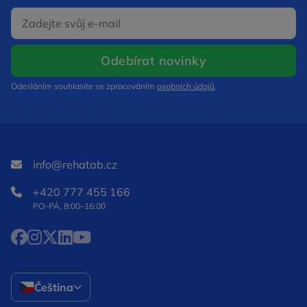
E‑mail
Otevře se v nov
Odebírat novinky
Odesláním souhlasíte se zpracováním
osobních údajů
.
info@rehatab.cz
+420 777 455 166
PO–PÁ, 8:00–16:00
Facebook Otevře se v novém okně
Instagram Otevře se v novém okně
X Otevře se v novém okně
LinkedIn Otevře se v novém okně
YouTube Otevře se v novém okně
Čeština