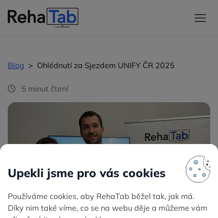
Blog
>
Ohlédnutí za Sjezdem UNIFY ČR 2025
5 minut čtení