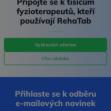
Připojte se k tisícům
fyzioterapeutů,
kteří
používají RehaTab
Vyzkoušet zdarma
Chci ukázku
Přihlaste se k odběru
e‑mailových novinek