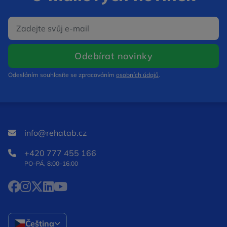
E‑mail
Otevře se v nov
Odebírat novinky
Odesláním souhlasíte se zpracováním
osobních údajů
.
info@rehatab.cz
+420 777 455 166
PO–PÁ, 8:00–16:00
Facebook Otevře se v novém okně
Instagram Otevře se v novém okně
X Otevře se v novém okně
LinkedIn Otevře se v novém okně
YouTube Otevře se v novém okně
Čeština