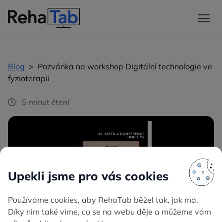
Blog
>
Pozvánka na workshop Digitální technologie ve
fyzioterapii
5 minut čtení