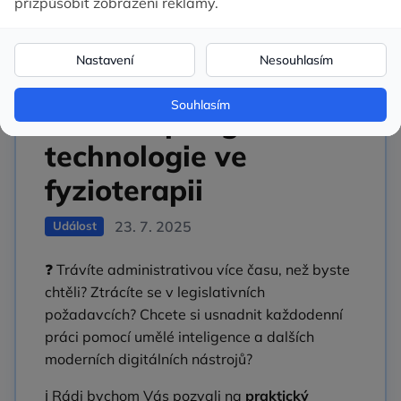
Pozvánka na
workshop Digitální
technologie ve
fyzioterapii
23. 7. 2025
Událost
❓ Trávíte administrativou více času, než byste
chtěli? Ztrácíte se v legislativních
požadavcích? Chcete si usnadnit každodenní
práci pomocí umělé inteligence a dalších
moderních digitálních nástrojů?
ℹ️ Rádi bychom Vás pozvali na
praktický