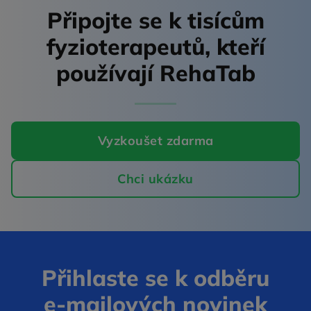
Připojte se k tisícům
fyzioterapeutů,
kteří
používají RehaTab
Vyzkoušet zdarma
Chci ukázku
Přihlaste se k odběru
e‑mailových novinek